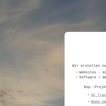
Wir erstellen z
Websites - m
Software / W
Bsp.-Proje
AC Tran
BUKO 20